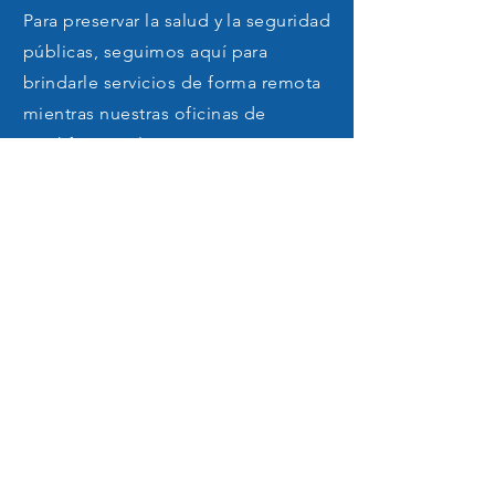
Para preservar la salud y la seguridad
públicas, seguimos aquí para
brindarle servicios de forma remota
mientras nuestras oficinas de
Workforce Solutions están
temporalmente cerradas para
clientes sin cita previa. Obtenga más
información sobre los recursos para
solicitantes de empleo, padres y
empleadores.
Más información