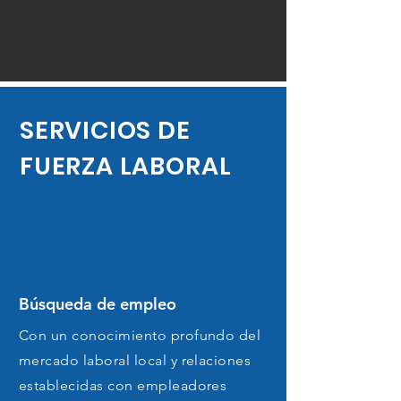
SERVICIOS EN UNA
SERVICIOS DE
SOLA VENTANA
FUERZA LABORAL
La Junta ha determinado que
la mejor manera de servir a
quienes buscan empleo es
proporcionar servicios de
desarrollo de la fuerza
Búsqueda de empleo
laboral impulsados por los
Con un conocimiento profundo del
mercado laboral local y relaciones
empleadores. Estos servicios
establecidas con empleadores
se centran en la necesidad