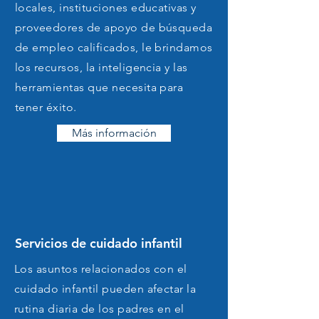
locales, instituciones educativas y
de los empleadores de
proveedores de apoyo de búsqueda
contar con una
fuerza laboral
de empleo calificados, le brindamos
los recursos, la inteligencia y las
capacitada y con
herramientas que necesita para
conocimientos para ayudar
a
tener éxito.
las empresas
a ser
Más información
productivas y competitivas
tanto a nivel local como en
el mercado global.
Los
solicitantes de empleo se
Servicios de cuidado infantil
benefician de esta
perspectiva, ya que hay más
Los asuntos relacionados con el
cuidado infantil pueden afectar la
oportunidades de empleo
rutina diaria de los padres en el