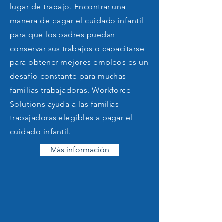
disponibles
para ellos a
lugar de trabajo. Encontrar una
través
de las
del éxito y el crecimiento
manera de pagar el cuidado infantil
empresas
, lo que da como
para que los padres puedan
conservar sus trabajos o capacitarse
resultado una mayor
para obtener mejores empleos es un
participación de los
desafío constante para muchas
empleadores en el sistema
familias trabajadoras. Workforce
de fuerza laboral y un
Solutions ayuda a las familias
trabajadoras elegibles a pagar el
aumento de las
cuidado infantil.
oportunidades de empleo
Más información
para los solicitantes de
empleo. El contratista de
One Stop Services se
encargará de ayudar a la