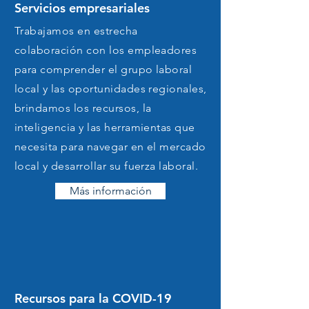
Junta en la implementación
Servicios empresariales
de un One Stop Services
Trabajamos en estrecha
colaboración con los empleadores
impulsado por los
para comprender el grupo laboral
empleadores.
local y las oportunidades regionales,
brindamos los recursos, la
inteligencia y las herramientas que
necesita para navegar en el mercado
local y desarrollar su fuerza laboral.
Más información
Recursos para la COVID-19